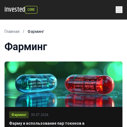
invested
CORE
Главная
/
Фарминг
Фарминг
Фарминг
30.07.2026
Фарму и использование пар токенов в