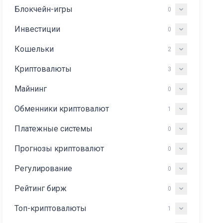
Блокчейн-игры
0
Инвестиции
0
Кошельки
2
Криптовалюты
3
Майнинг
0
Обменники криптовалют
1
Платежные системы
0
Прогнозы криптовалют
0
Регулирование
0
Рейтинг бирж
0
Топ-криптовалюты
1