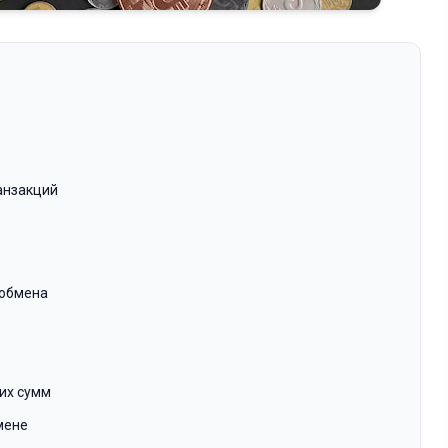
анзакций
 обмена
их сумм
мене