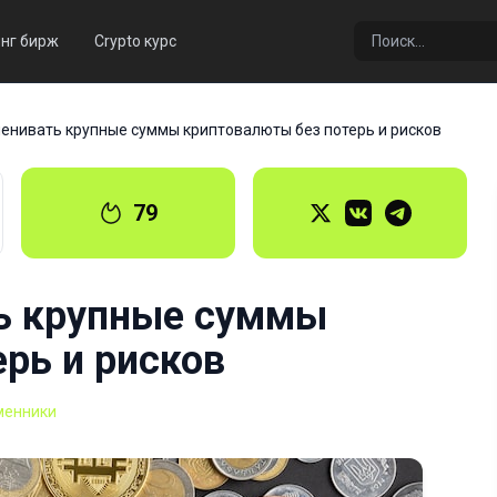
нг бирж
Crypto курс
менивать крупные суммы криптовалюты без потерь и рисков
79
ь крупные суммы
рь и рисков
менники