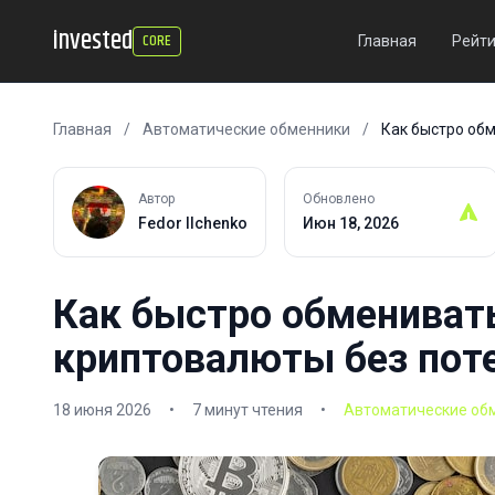
invested
CORE
Главная
Рейти
Главная
/
Автоматические обменники
/
Как быстро об
Автор
Обновлено
Fedor Ilchenko
Июн 18, 2026
Как быстро обмениват
криптовалюты без поте
18 июня 2026
•
7 минут чтения
•
Автоматические об