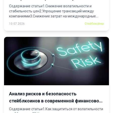
Содержание статьи1.Снижение волатильности и
стабильность цен2.Упрощение трансакций между
компаниями3.Снижение затрат на международные
переводы4.Вопрос-ответ: Рекомендуется рассмотреть...
10.07.2026
Стейблкойны
Анализ рисков и безопасность
стейблкоинов в современной финансовой
системе
Содержание статьи1.Как защититься от волатильности