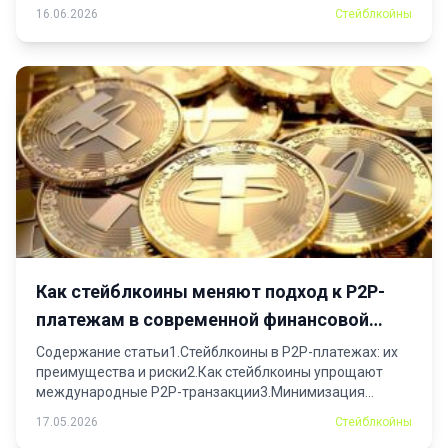
ставки4.Стратегии управления рисками5.Вопрос-
16.06.2026
Стейблкойны
ответ:...
Как стейблкоины меняют подход к P2P-
платежам в современной финансовой
системе
Содержание статьи1.Стейблкоины в P2P-платежах: их
преимущества и риски2.Как стейблкоины упрощают
международные P2P-транзакции3.Минимизация
комиссий4.Прозрачность и безопасность5.Сравнение...
17.05.2026
Стейблкойны