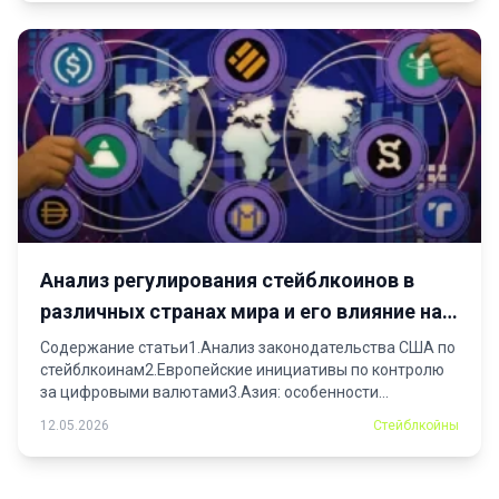
Анализ регулирования стейблкоинов в
различных странах мира и его влияние на
рынок
Содержание статьи1.Анализ законодательства США по
стейблкоинам2.Европейские инициативы по контролю
за цифровыми валютами3.Азия: особенности
регулирования стейблкоинов...
12.05.2026
Стейблкойны