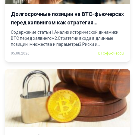
Долгосрочные позиции на BTC-фьючерсах
перед халвингом как стратегия
инвестирования
Содержание статьи1.Анализ исторической динамики
BTC перед халвингом2.Стратегии входа в длинные
позиции: множества и параметры3.Риски и...
05.08.2026
BTC-фьючерсы