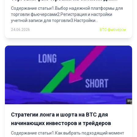
новичков
Содержание статьи1.Выбор надежной платформы для
торговли фьючерсами2.Регистрация и настройки
учетной записи для торговли3.Настройки
безопасности4.Заполнение профиля...
24.06.2026
BTC-фьючерсы
Стратегии лонга и шорта на BTC для
начинающих инвесторов и трейдеров
Содержание статьи1.Как выбрать подходящий момент