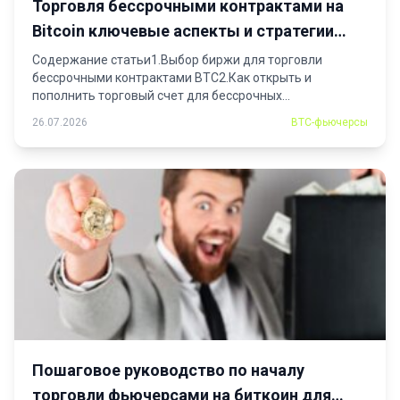
Торговля бессрочными контрактами на
Bitcoin ключевые аспекты и стратегии
успешной торговли
Содержание статьи1.Выбор биржи для торговли
бессрочными контрактами BTC2.Как открыть и
пополнить торговый счет для бессрочных...
26.07.2026
BTC-фьючерсы
Пошаговое руководство по началу
торговли фьючерсами на биткоин для