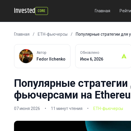
invested
CORE
Главная
Рейти
Главная
/
ETH-фьючерсы
/
Популярные стратегии для 
Автор
Обновлено
Fedor Ilchenko
Июн 6, 2026
Популярные стратегии 
фьючерсами на Ethere
07 июня 2026
•
11 минут чтения
•
ETH-фьючерсы