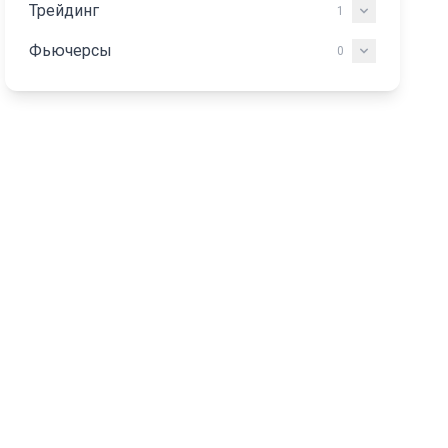
Трейдинг
1
Фьючерсы
0