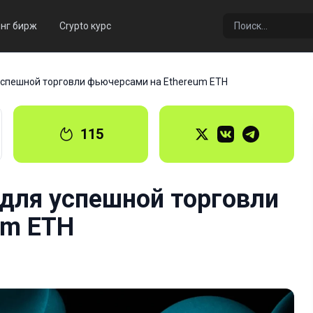
нг бирж
Crypto курс
успешной торговли фьючерсами на Ethereum ETH
115
для успешной торговли
um ETH