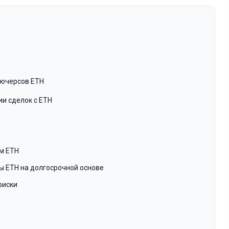
ьючерсов ETH
и сделок с ETH
м ETH
ы ETH на долгосрочной основе
риски