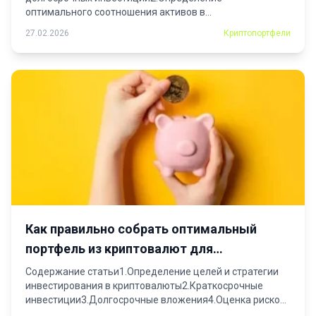
оптимального соотношения активов в
портфеле3.Регулярная переоценка
27.02.2026
Криптопортфели
активов4.Разнообразие активов5.Стратегии...
Как правильно собрать оптимальный
портфель из криптовалют для
начинающих инвесторов
Содержание статьи1.Определение целей и стратегии
инвестирования в криптовалюты2.Краткосрочные
инвестиции3.Долгосрочные вложения4.Оценка рисков
и выбор криптовалют для...