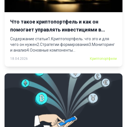
Что такое криптопортфель и как он
помогает управлять инвестициями в
криптовалюту
Содержание статьи1.Криптопортфель: что это и для
чего он нужен2.Стратегии формирования3.Мониторинг
и анализ4.Основные компоненты
криптопортфеля5.Альткойны6.Стейблкойны7.Как
18.04.2026
Криптопортфели
правильно...