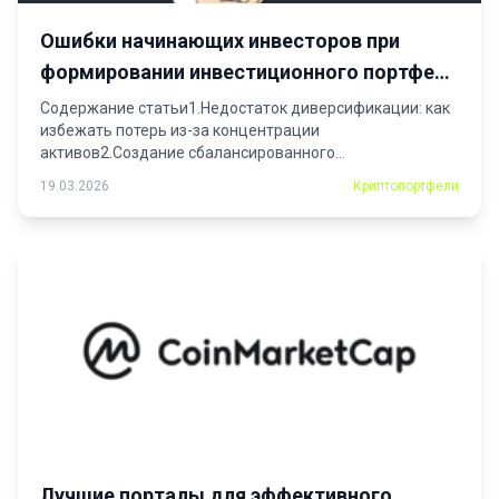
Ошибки начинающих инвесторов при
формировании инвестиционного портфеля
и как их избежать
Содержание статьи1.Недостаток диверсификации: как
избежать потерь из-за концентрации
активов2.Создание сбалансированного
портфолио3.Регулярный пересмотр структуры
19.03.2026
Криптопортфели
активов4.Эмоциональные решения:...
Лучшие порталы для эффективного