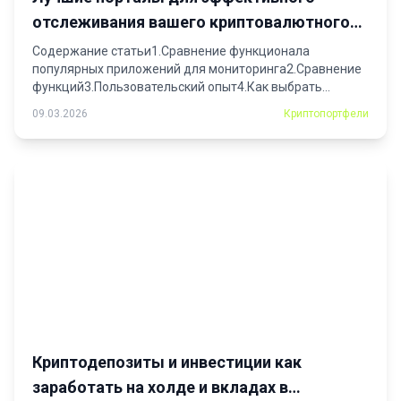
отслеживания вашего криптовалютного
портфеля
Содержание статьи1.Сравнение функционала
популярных приложений для мониторинга2.Сравнение
функций3.Пользовательский опыт4.Как выбрать
лучший сервис для начинающих
09.03.2026
Криптопортфели
инвесторов5.Интеграция...
Криптодепозиты и инвестиции как
заработать на холде и вкладах в