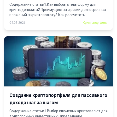
криптовалюту
Содержание статьи1.Как выбрать платформу для
криптодепозита2.Преимущества и риски долгосрочных
вложений в криптовалюту3.Как рассчитать
потенциальную прибыль...
04.03.2026
Криптопортфели
Создание криптопортфеля для пассивного
дохода шаг за шагом
Содержание статьи1.Выбор ключевых криптовалют для
долгосрочных инвестиций2.Определение