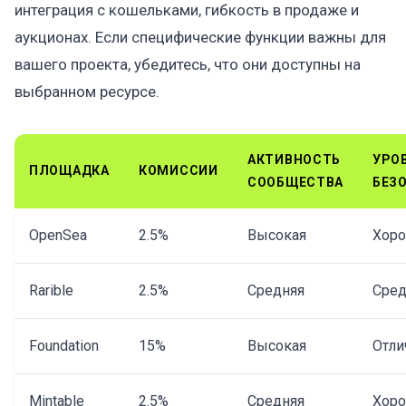
интеграция с кошельками, гибкость в продаже и
аукционах. Если специфические функции важны для
вашего проекта, убедитесь, что они доступны на
выбранном ресурсе.
АКТИВНОСТЬ
УРО
ПЛОЩАДКА
КОМИССИИ
СООБЩЕСТВА
БЕЗ
OpenSea
2.5%
Высокая
Хор
Rarible
2.5%
Средняя
Сред
Foundation
15%
Высокая
Отли
Mintable
2.5%
Средняя
Хор