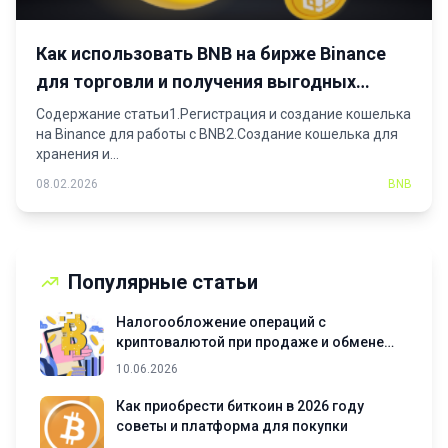
Как использовать BNB на бирже Binance
для торговли и получения выгодных
условий
Содержание статьи1.Регистрация и создание кошелька
на Binance для работы с BNB2.Создание кошелька для
хранения и...
08.02.2026
BNB
Популярные статьи
Налогообложение операций с
криптовалютой при продаже и обмене
активов
10.06.2026
Как приобрести биткоин в 2026 году
советы и платформа для покупки