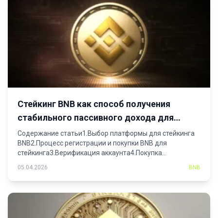
Стейкинг BNB как способ получения
стабильного пассивного дохода для
инвесторов
Содержание статьи1.Выбор платформы для стейкинга
BNB2.Процесс регистрации и покупки BNB для
стейкинга3.Верификация аккаунта4.Покупка
криптовалюты5.Способы увеличения...
05.04.2026
BNB