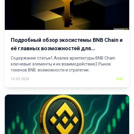
Подробный обзор экосистемы BNB Chain и
её главных возможностей для
пользователей
Содержание статьи1.Анализ архитектуры BNB Chain:
ключевые элементы и их взаимодействие2.Рынок
токенов BNB: возможности и стратегии...
16.03.2026
BNB