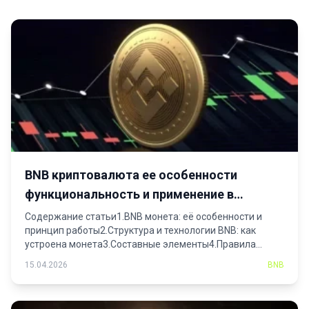
BNB криптовалюта ее особенности
функциональность и применение в
криптоэкосистеме
Содержание статьи1.BNB монета: её особенности и
принцип работы2.Структура и технологии BNB: как
устроена монета3.Составные элементы4.Правила...
15.04.2026
BNB