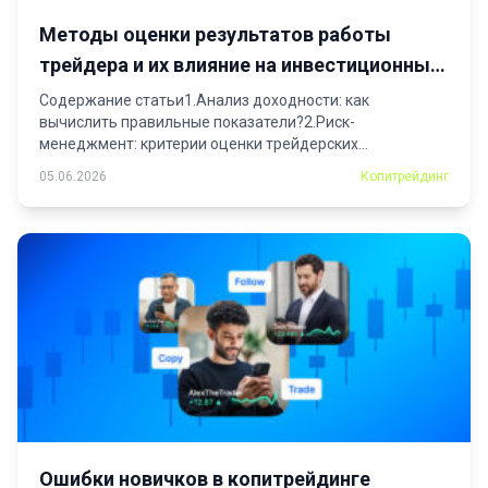
Методы оценки результатов работы
трейдера и их влияние на инвестиционные
решения
Содержание статьи1.Анализ доходности: как
вычислить правильные показатели?2.Риск-
менеджмент: критерии оценки трейдерских
решений3.Ключевые показатели для анализа
05.06.2026
Копитрейдинг
решений4.Стратегии...
Ошибки новичков в копитрейдинге