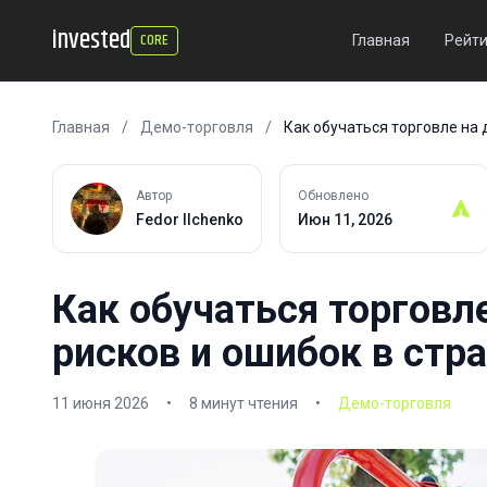
invested
CORE
Главная
Рейти
Главная
/
Демо-торговля
/
Как обучаться торговле на 
Автор
Обновлено
Fedor Ilchenko
Июн 11, 2026
Как обучаться торговл
рисков и ошибок в стр
11 июня 2026
•
8 минут чтения
•
Демо-торговля