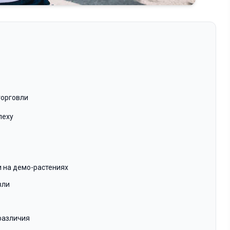
торговли
пеху
и на демо-растениях
вли
различия