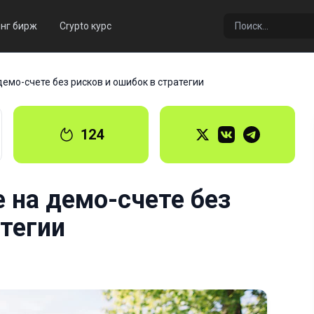
нг бирж
Crypto курс
демо-счете без рисков и ошибок в стратегии
124
е на демо-счете без
атегии