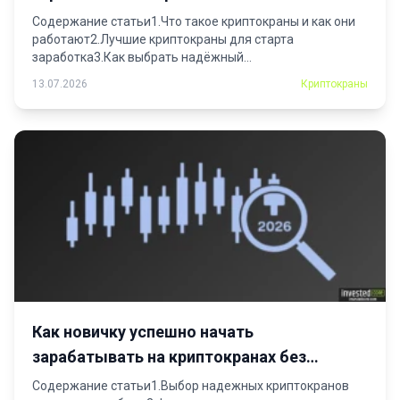
Содержание статьи1.Что такое криптокраны и как они
работают2.Лучшие криптокраны для старта
заработка3.Как выбрать надёжный
криптокран4.Проверка...
13.07.2026
Криптокраны
Как новичку успешно начать
зарабатывать на криптокранах без
больших вложений
Содержание статьи1.Выбор надежных криптокранов