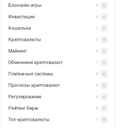
Блокчейн-игры
0
Инвестиции
0
Кошельки
2
Криптовалюты
3
Майнинг
0
Обменники криптовалют
1
Платежные системы
0
Прогнозы криптовалют
0
Регулирование
0
Рейтинг бирж
0
Топ-криптовалюты
1