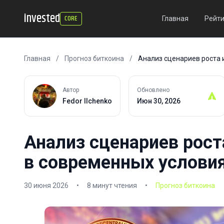
invested
CORE
Главная
Рейти
Главная
/
Прогноз биткоина
/
Анализ сценариев роста и
Автор
Обновлено
Fedor Ilchenko
Июн 30, 2026
Анализ сценариев роста
в современных услови
30 июня 2026
•
8 минут чтения
•
Прогноз биткоина