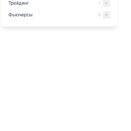
Трейдинг
1
Фьючерсы
0