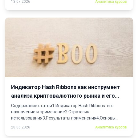
13.07.2026
Аналитика курсов
Индикатор Hash Ribbons как инструмент
анализа криптовалютного рынка и его
использование
Содержание статьи1.Индикатор Hash Ribbons: его
назначение и применение2.Стратегия
использования3.Результаты применения4.Основы
работы индикатора Hash Ribbons5.Как настраивать...
28.06.2026
Аналитика курсов