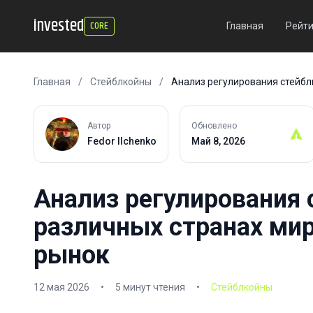
invested
CORE
Главная
Рейти
Главная
/
Стейблкойны
/
Анализ регулирования стейблк
Автор
Обновлено
Fedor Ilchenko
Май 8, 2026
Анализ регулирования 
различных странах мир
рынок
12 мая 2026
•
5 минут чтения
•
Стейблкойны