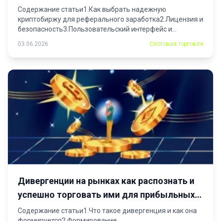
криптомире
Содержание статьи1.Как выбрать надежную
криптобиржу для реферального заработка2.Лицензия и
безопасность3.Пользовательский интерфейс и
функционал4.Стратегии продвижения реферальных...
03.06.2026
Спотовая торговля
Дивергенции на рынках как распознать и
успешно торговать ими для прибыльных
сделок
Содержание статьи1.Что такое дивергенция и как она
формируется2.Формирование