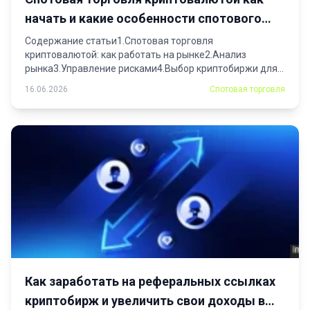
начать и какие особенности спотового
рынка
Содержание статьи1.Спотовая торговля
криптовалютой: как работать на рынке2.Анализ
рынка3.Управление рисками4.Выбор криптобиржи для
спотовой торговли5.Создание и...
16.06.2026
Спотовая торговля
Как заработать на реферальных ссылках
криптобирж и увеличить свои доходы в